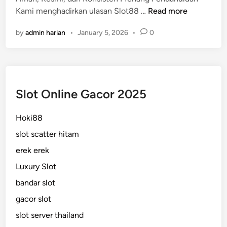
S
Kami menghadirkan ulasan Slot88 …
Read more
l
by
admin harian
•
January 5, 2026
•
0
o
t
8
8
T
Slot Online Gacor 2025
e
r
Hoki88
p
e
slot scatter hitam
r
erek erek
c
Luxury Slot
a
y
bandar slot
a
gacor slot
:
slot server thailand
P