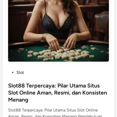
P
Slot
o
s
Slot88 Terpercaya: Pilar Utama Situs
t
Slot Online Aman, Resmi, dan Konsisten
e
Menang
d
i
Slot88 Terpercaya: Pilar Utama Situs Slot Online
n
Aman, Resmi, dan Konsisten Menang Pendahuluan