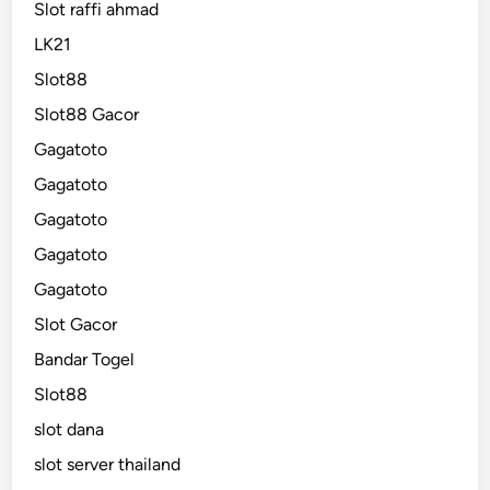
i
Slot raffi ahmad
l
LK21
a
Slot88
r
U
Slot88 Gacor
t
Gagatoto
a
Gagatoto
m
a
Gagatoto
S
Gagatoto
i
Gagatoto
t
u
Slot Gacor
s
Bandar Togel
S
Slot88
l
o
slot dana
t
slot server thailand
O