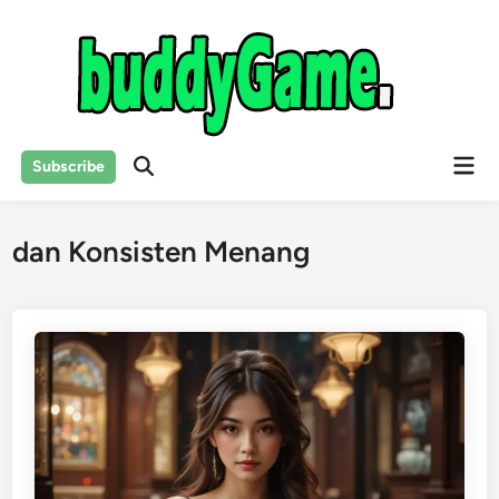
Skip
to
content
Mai
Subscribe
Open
Men
Search
dan Konsisten Menang