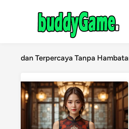
Skip
to
content
dan Terpercaya Tanpa Hambata