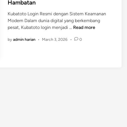
Hambatan
d
i
Kubatoto Login Resmi dengan Sistem Keamanan
n
Modern Dalam dunia digital yang berkembang
K
pesat, Kubatoto login menjadi …
Read more
u
by
admin harian
•
March 3, 2026
•
0
b
a
t
o
t
o
L
o
g
i
n
:
P