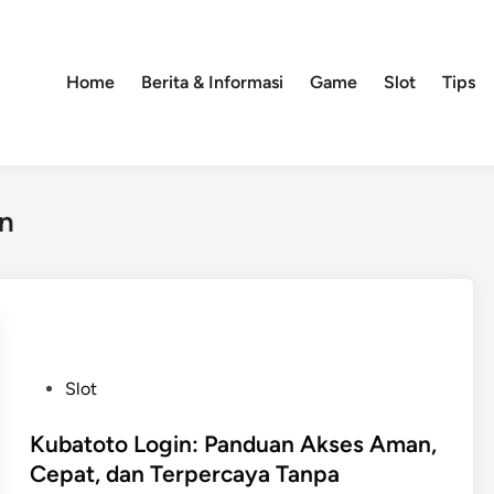
Home
Berita & Informasi
Game
Slot
Tips
n
P
Slot
o
s
Kubatoto Login: Panduan Akses Aman,
t
Cepat, dan Terpercaya Tanpa
e