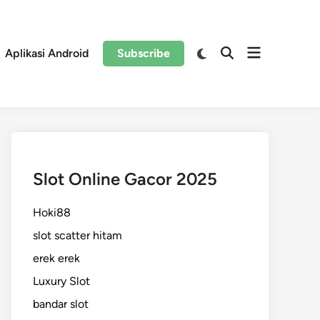
Open
Switch
Aplikasi Android
Subscribe
Open
to
menu
Search
dark
mode
Slot Online Gacor 2025
Hoki88
slot scatter hitam
erek erek
Luxury Slot
bandar slot