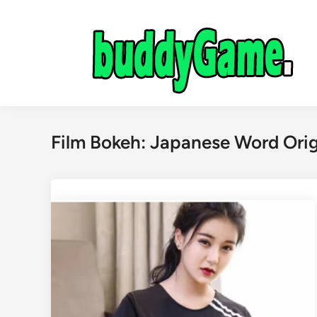
Skip
to
content
Film Bokeh: Japanese Word Or