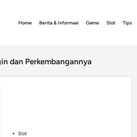
Home
Berita & Informasi
Game
Slot
Tips
igin dan Perkembangannya
P
Slot