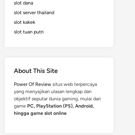
slot dana
slot server thailand
slot kakek
slot tuan putri
About This Site
Power Of Review
situs web terpercaya
yang menyajikan ulasan lengkap dan
objektif seputar dunia gaming, mulai dari
game
PC, PlayStation (PS), Android,
hingga game slot online