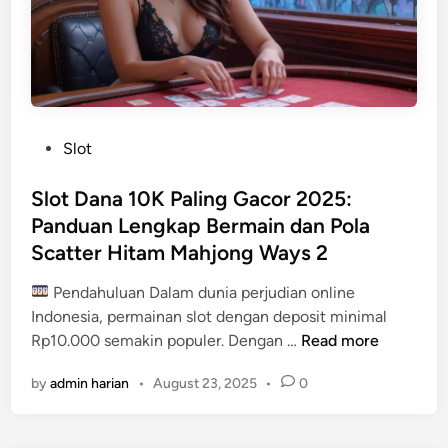
P
Slot
o
s
Slot Dana 10K Paling Gacor 2025:
t
Panduan Lengkap Bermain dan Pola
e
Scatter Hitam Mahjong Ways 2
d
i
Pendahuluan Dalam dunia perjudian online
n
Indonesia, permainan slot dengan deposit minimal
S
Rp10.000 semakin populer. Dengan …
Read more
l
by
admin harian
•
August 23, 2025
•
0
o
t
D