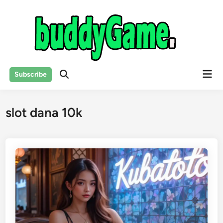
Skip
to
content
Mai
Subscribe
Open
Men
Search
slot dana 10k