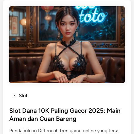
a
n
a
1
0
K
P
a
l
i
n
g
G
P
Slot
a
o
c
s
Slot Dana 10K Paling Gacor 2025: Main
o
t
Aman dan Cuan Bareng
r
e
2
Pendahuluan Di tengah tren game online yang terus
d
0