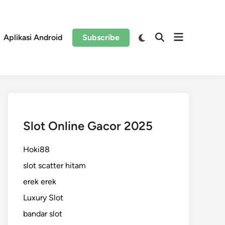
Open
Switch
Aplikasi Android
Subscribe
Open
to
menu
Search
dark
mode
Slot Online Gacor 2025
Hoki88
slot scatter hitam
erek erek
Luxury Slot
bandar slot