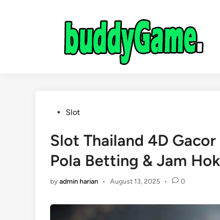
Skip
to
content
Posted
Slot
in
Slot Thailand 4D Gaco
Pola Betting & Jam Hok
by
admin harian
•
August 13, 2025
•
0