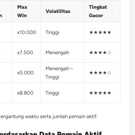
Max
Tingkat
Volatilitas
n
Win
Gacor
x10.000
Tinggi
★★★★★
%
x7.500
Menengah
★★★★☆
Menengah –
x5.000
★★★★☆
Tinggi
x8.800
Tinggi
★★★★★
 tergantung waktu serta jumlah pemain aktif.
Berdasarkan Data Pemain Aktif