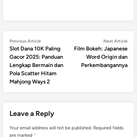
Post
Previous
Nex
Previous Article
Next Article
article:
artic
Slot Dana 10K Paling
Film Bokeh: Japanese
navigation
Gacor 2025: Panduan
Word Origin dan
Lengkap Bermain dan
Perkembangannya
Pola Scatter Hitam
Mahjong Ways 2
Leave a Reply
Your email address will not be published.
Required fields
are marked
*