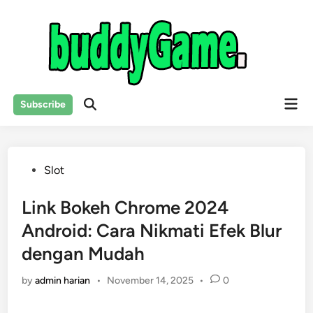
Skip
to
content
Mai
Subscribe
Open
Men
Search
Posted
Slot
in
Link Bokeh Chrome 2024
Android: Cara Nikmati Efek Blur
dengan Mudah
by
admin harian
•
November 14, 2025
•
0