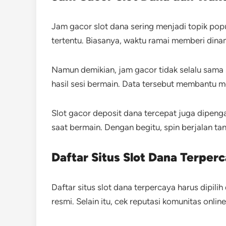
Jam gacor slot dana sering menjadi topik po
tertentu. Biasanya, waktu ramai memberi din
Namun demikian, jam gacor tidak selalu sama s
hasil sesi bermain. Data tersebut membantu m
Slot gacor deposit dana tercepat juga dipengar
saat bermain. Dengan begitu, spin berjalan t
Daftar Situs Slot Dana Terper
Daftar situs slot dana terpercaya harus dipilih
resmi. Selain itu, cek reputasi komunitas online