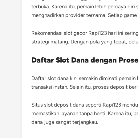
terbuka. Karena itu, pemain lebih percaya diri 
menghadirkan provider ternama. Setiap game m
Rekomendasi slot gacor Rapi123 hari ini seri
strategi matang. Dengan pola yang tepat, pel
Daftar Slot Dana dengan Prose
Daftar slot dana kini semakin diminati pemai
transaksi instan. Selain itu, proses deposit be
Situs slot deposit dana seperti Rapi123 mendu
memastikan layanan tanpa henti. Karena itu, p
dana juga sangat terjangkau.