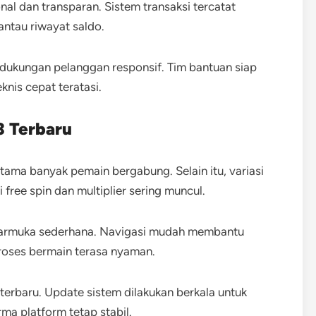
al dan transparan. Sistem transaksi tercatat
ntau riwayat saldo.
 dukungan pelanggan responsif. Tim bantuan siap
knis cepat teratasi.
3 Terbaru
ama banyak pemain bergabung. Selain itu, variasi
free spin dan multiplier sering muncul.
tarmuka sederhana. Navigasi mudah membantu
roses bermain terasa nyaman.
terbaru. Update sistem dilakukan berkala untuk
rma platform tetap stabil.