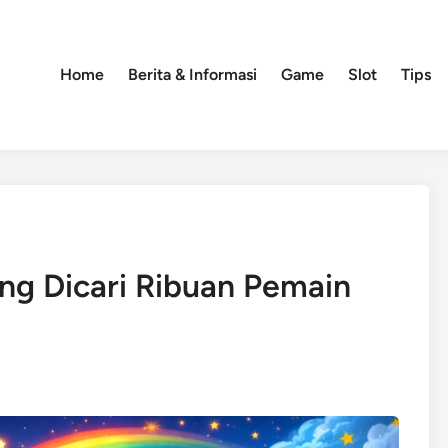
Home
Berita & Informasi
Game
Slot
Tips
ang Dicari Ribuan Pemain