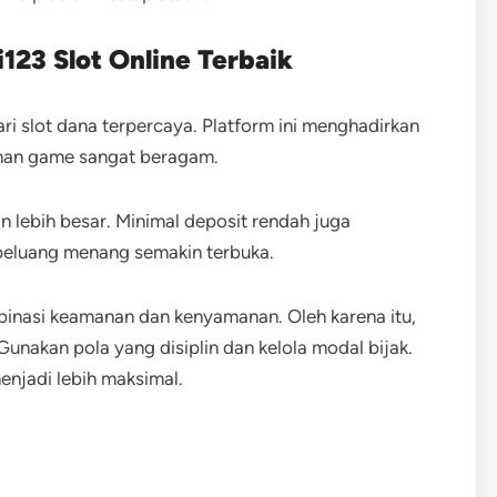
123 Slot Online Terbaik
ari slot dana terpercaya. Platform ini menghadirkan
lihan game sangat beragam.
 lebih besar. Minimal deposit rendah juga
peluang menang semakin terbuka.
binasi keamanan dan kenyamanan. Oleh karena itu,
unakan pola yang disiplin dan kelola modal bijak.
njadi lebih maksimal.