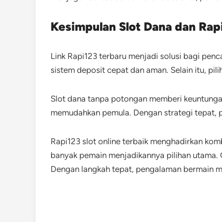
Kesimpulan Slot Dana dan Rapi
Link Rapi123 terbaru menjadi solusi bagi penc
sistem deposit cepat dan aman. Selain itu, pi
Slot dana tanpa potongan memberi keuntungan
memudahkan pemula. Dengan strategi tepat, 
Rapi123 slot online terbaik menghadirkan kom
banyak pemain menjadikannya pilihan utama. G
Dengan langkah tepat, pengalaman bermain me