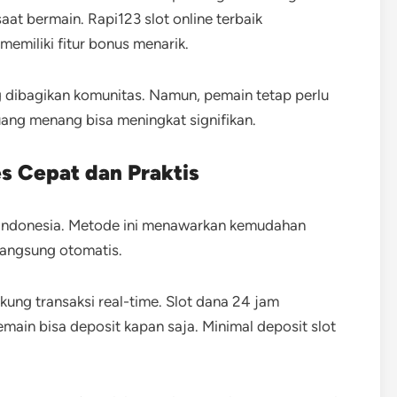
saat bermain. Rapi123 slot online terbaik
emiliki fitur bonus menarik.
ng dibagikan komunitas. Namun, pemain tetap perlu
uang menang bisa meningkat signifikan.
s Cepat dan Praktis
n Indonesia. Metode ini menawarkan kemudahan
rlangsung otomatis.
kung transaksi real-time. Slot dana 24 jam
emain bisa deposit kapan saja. Minimal deposit slot