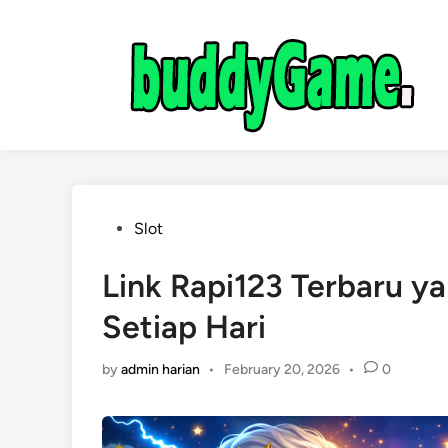
Skip
to
content
Posted
Slot
in
Link Rapi123 Terbaru y
Setiap Hari
by
admin harian
•
February 20, 2026
•
0