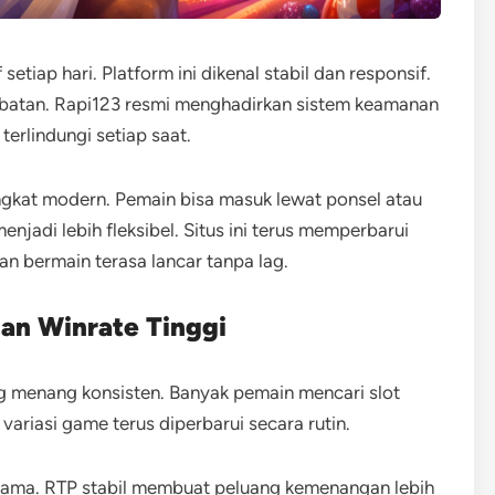
setiap hari. Platform ini dikenal stabil dan responsif.
ambatan. Rapi123 resmi menghadirkan sistem keamanan
terlindungi setiap saat.
gkat modern. Pemain bisa masuk lewat ponsel atau
njadi lebih fleksibel. Situs ini terus memperbarui
an bermain terasa lancar tanpa lag.
an Winrate Tinggi
 menang konsisten. Banyak pemain mencari slot
variasi game terus diperbarui secara rutin.
 utama. RTP stabil membuat peluang kemenangan lebih