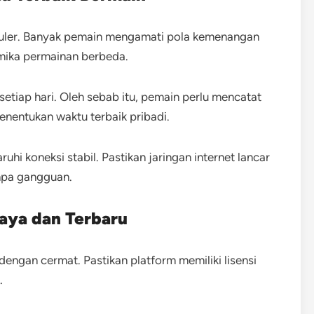
puler. Banyak pemain mengamati pola kemenangan
amika permainan berbeda.
etiap hari. Oleh sebab itu, pemain perlu mencatat
enentukan waktu terbaik pribadi.
uhi koneksi stabil. Pastikan jaringan internet lancar
anpa gangguan.
caya dan Terbaru
 dengan cermat. Pastikan platform memiliki lisensi
.