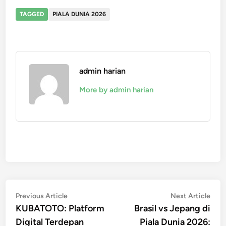
TAGGED
PIALA DUNIA 2026
admin harian
More by admin harian
Post
Previous
Nex
Previous Article
Next Article
article:
artic
KUBATOTO: Platform
Brasil vs Jepang di
navigation
Digital Terdepan
Piala Dunia 2026: