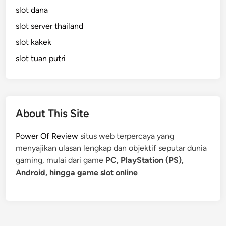
slot dana
slot server thailand
slot kakek
slot tuan putri
About This Site
Power Of Review
situs web terpercaya yang
menyajikan ulasan lengkap dan objektif seputar dunia
gaming, mulai dari game
PC, PlayStation (PS),
Android, hingga game slot online