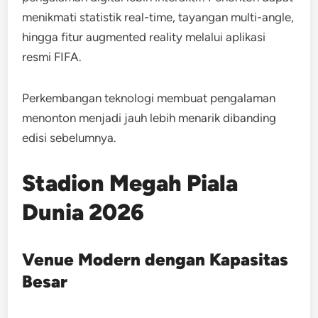
menikmati statistik real-time, tayangan multi-angle,
hingga fitur augmented reality melalui aplikasi
resmi FIFA.
Perkembangan teknologi membuat pengalaman
menonton menjadi jauh lebih menarik dibanding
edisi sebelumnya.
Stadion Megah Piala
Dunia 2026
Venue Modern dengan Kapasitas
Besar