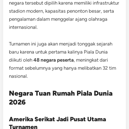
negara tersebut dipilih karena memiliki infrastruktur
stadion modern, kapasitas penonton besar, serta
pengalaman dalam menggelar ajang olahraga
internasional.
Turnamen ini juga akan menjadi tonggak sejarah
baru karena untuk pertama kalinya Piala Dunia
diikuti oleh
48 negara peserta
, meningkat dari
format sebelumnya yang hanya melibatkan 32 tim
nasional.
Negara Tuan Rumah Piala Dunia
2026
Amerika Serikat Jadi Pusat Utama
Turnamen