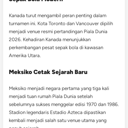
Kanada turut mengambil peran penting dalam
turnamen ini. Kota Toronto dan Vancouver dipilih
menjadi venue resmi pertandingan Piala Dunia
2026. Kehadiran Kanada menunjukkan
perkembangan pesat sepak bola di kawasan
Amerika Utara.
Meksiko Cetak Sejarah Baru
Meksiko menjadi negara pertama yang tiga kali
menjadi tuan rumah Piala Dunia setelah
sebelumnya sukses menggelar edisi 1970 dan 1986.
Stadion legendaris Estadio Azteca dipastikan
kembali menjadi salah satu venue utama yang