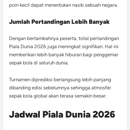
poin kecil dapat menentukan nasib sebuah negara.
Jumlah Pertandingan Lebih Banyak
Dengan bertambahnya peserta, total pertandingan
Piala Dunia 2026 juga meningkat signifikan. Hal ini
memberikan lebih banyak hiburan bagi penggemar
sepak bola di seluruh dunia.
Turnamen diprediksi berlangsung lebih panjang
dibanding edisi sebelumnya sehingga atmosfer
sepak bola global akan terasa semakin besar.
Jadwal Piala Dunia 2026