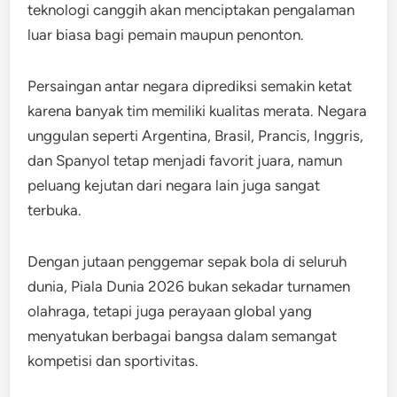
teknologi canggih akan menciptakan pengalaman
luar biasa bagi pemain maupun penonton.
Persaingan antar negara diprediksi semakin ketat
karena banyak tim memiliki kualitas merata. Negara
unggulan seperti Argentina, Brasil, Prancis, Inggris,
dan Spanyol tetap menjadi favorit juara, namun
peluang kejutan dari negara lain juga sangat
terbuka.
Dengan jutaan penggemar sepak bola di seluruh
dunia, Piala Dunia 2026 bukan sekadar turnamen
olahraga, tetapi juga perayaan global yang
menyatukan berbagai bangsa dalam semangat
kompetisi dan sportivitas.