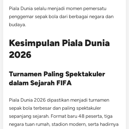
Piala Dunia selalu menjadi momen pemersatu
penggemar sepak bola dari berbagai negara dan
budaya.
Kesimpulan Piala Dunia
2026
Turnamen Paling Spektakuler
dalam Sejarah FIFA
Piala Dunia 2026 dipastikan menjadi turnamen
sepak bola terbesar dan paling spektakuler
sepanjang sejarah. Format baru 48 peserta, tiga
negara tuan rumah, stadion modern, serta hadirnya