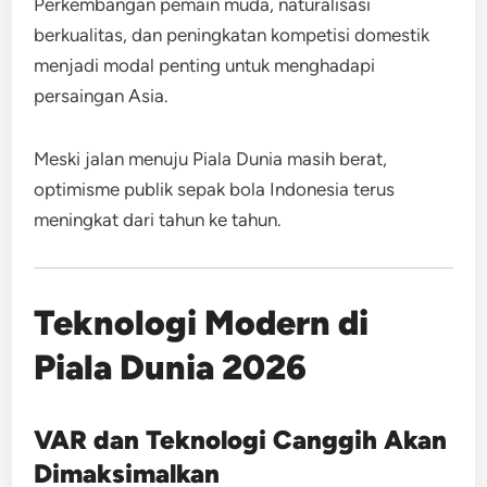
Perkembangan pemain muda, naturalisasi
berkualitas, dan peningkatan kompetisi domestik
menjadi modal penting untuk menghadapi
persaingan Asia.
Meski jalan menuju Piala Dunia masih berat,
optimisme publik sepak bola Indonesia terus
meningkat dari tahun ke tahun.
Teknologi Modern di
Piala Dunia 2026
VAR dan Teknologi Canggih Akan
Dimaksimalkan