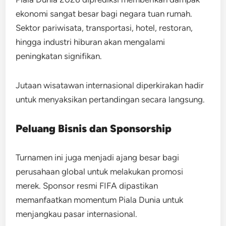
ekonomi sangat besar bagi negara tuan rumah.
Sektor pariwisata, transportasi, hotel, restoran,
hingga industri hiburan akan mengalami
peningkatan signifikan.
Jutaan wisatawan internasional diperkirakan hadir
untuk menyaksikan pertandingan secara langsung.
Peluang Bisnis dan Sponsorship
Turnamen ini juga menjadi ajang besar bagi
perusahaan global untuk melakukan promosi
merek. Sponsor resmi FIFA dipastikan
memanfaatkan momentum Piala Dunia untuk
menjangkau pasar internasional.