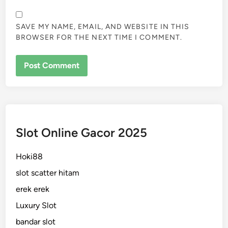
SAVE MY NAME, EMAIL, AND WEBSITE IN THIS
BROWSER FOR THE NEXT TIME I COMMENT.
Slot Online Gacor 2025
Hoki88
slot scatter hitam
erek erek
Luxury Slot
bandar slot