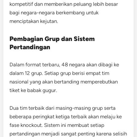
kompetitif dan memberikan peluang lebih besar
bagi negara-negara berkembang untuk
menciptakan kejutan.
Pembagian Grup dan Sistem
Pertandingan
Dalam format terbaru, 48 negara akan dibagi ke
dalam 12 grup. Setiap grup berisi empat tim
nasional yang akan bertanding memperebutkan
tiket ke babak gugur.
Dua tim terbaik dari masing-masing grup serta
beberapa peringkat ketiga terbaik akan melaju ke
fase knockout. Sistem ini membuat setiap
pertandingan menjadi sangat penting karena selisih