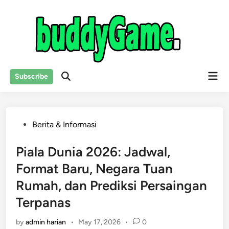
Skip
to
content
Mai
Subscribe
Open
Men
Search
Posted
Berita & Informasi
in
Piala Dunia 2026: Jadwal,
Format Baru, Negara Tuan
Rumah, dan Prediksi Persaingan
Terpanas
by
admin harian
•
May 17, 2026
•
0