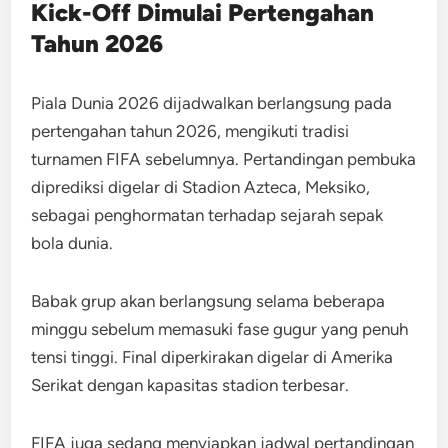
Kick-Off Dimulai Pertengahan
Tahun 2026
Piala Dunia 2026 dijadwalkan berlangsung pada
pertengahan tahun 2026, mengikuti tradisi
turnamen FIFA sebelumnya. Pertandingan pembuka
diprediksi digelar di Stadion Azteca, Meksiko,
sebagai penghormatan terhadap sejarah sepak
bola dunia.
Babak grup akan berlangsung selama beberapa
minggu sebelum memasuki fase gugur yang penuh
tensi tinggi. Final diperkirakan digelar di Amerika
Serikat dengan kapasitas stadion terbesar.
FIFA juga sedang menyiapkan jadwal pertandingan